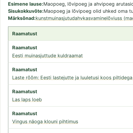
Esimene lause
Maopoeg, lõvipoeg ja ahvipoeg arutasid
Sisukokkuvõte
Maopoeg ja lõvipoeg olid uhked oma tul
Märksõnad
kunstmuinasjutud
ahv
kasvamine
lõvi
uss (ma
Raamatust
Raamatust
Eesti muinasjuttude kuldraamat
Raamatust
Laste rõõm: Eesti lastejutte ja luuletusi koos piltide
Raamatust
Las laps loeb
Raamatust
Vingus näoga klouni pihtimus