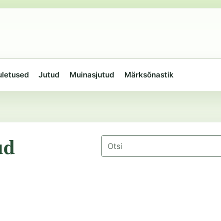
uletused
Jutud
Muinasjutud
Märksõnastik
ud
Otsing