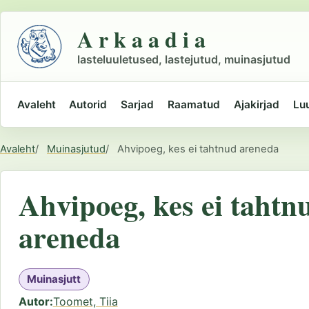
Liigu
põhisisu
A r k a a d i a
juurde
lasteluuletused, lastejutud, muinasjutud
Avaleht
Autorid
Sarjad
Raamatud
Ajakirjad
Lu
Peamine
navigatsioon
Avaleht
Muinasjutud
Ahvipoeg, kes ei tahtnud areneda
Asukoht
Ahvipoeg, kes ei tahtn
areneda
Muinasjutt
Autor
Toomet, Tiia