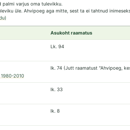
 palmi varjus oma tulevikku.
eviku üle. Ahvipoeg aga mitte, sest ta ei tahtnud inimesek
du)
Asukoht raamatus
Lk. 94
lk. 74 (Jutt raamatust "Ahvipoeg, ke
ga 1980-2010
lk. 33
lk. 8