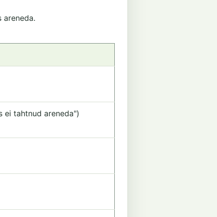
s areneda.
s ei tahtnud areneda")