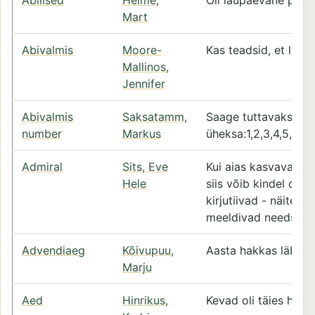
Mart
Abivalmis
Moore-
Kas teadsid, et loom
Mallinos,
Jennifer
Abivalmis
Saksatamm,
Saage tuttavaks: n
number
Markus
üheksa:1,2,3,4,5,6,7,8
Admiral
Sits, Eve
Kui aias kasvavad p
Hele
siis võib kindel olla
kirjutiivad - näiteks
meeldivad needsama
Advendiaeg
Kõivupuu,
Aasta hakkas läbi s
Marju
Aed
Hinrikus,
Kevad oli täies hoos