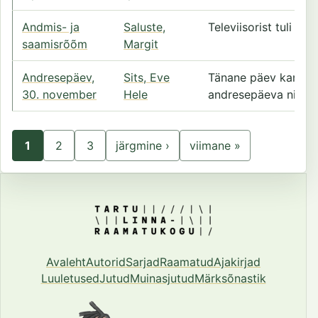
Andmis- ja
Saluste,
Televiisorist tuli sp
saamisrõõm
Margit
Andresepäev,
Sits, Eve
Tänane päev kannab 
30. november
Hele
andresepäeva nime.
1
2
3
järgmine ›
viimane »
Leht
Leht
Leht
Järgmine leht
Viimane leht
Leheküljed
Avaleht
Autorid
Sarjad
Raamatud
Ajakirjad
Luuletused
Jutud
Muinasjutud
Märksõnastik