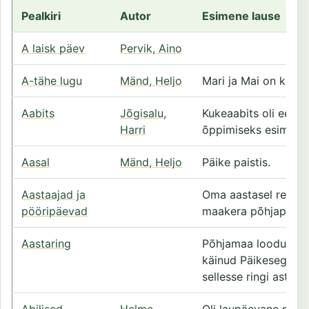
Pealkiri
Autor
Esimene lause
A laisk päev
Pervik, Aino
A-tähe lugu
Mänd, Heljo
Mari ja Mai on karud
Aabits
Jõgisalu,
Kukeaabits oli eesti
Harri
õppimiseks esimene
Aasal
Mänd, Heljo
Päike paistis.
Aastaajad ja
Oma aastasel reisil
pööripäevad
maakera põhjapoolne
Aastaring
Põhjamaa looduse ri
käinud Päikesega k
sellesse ringi astus.
Abilised
Helme,
Oli laupäevane päev 