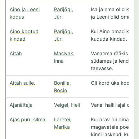
Aino ja Leeni
Parijõgi,
Isa ja ema olid kodus
kodus
Jüri
ja Leeni olid omape
Aino kootud
Parijõgi,
Kui Aino omad kindad 
kindad
Jüri
kududa kindad.
Aitäh
Maslyak,
Vanaema rääkis mulle
Inna
südames ja lendab se
taevasse.
Aitäh sulle.
Bonilla,
Oli kord üks kodukan
Rocio
Ajanäitaja
Veigel, Heli
Vanal hallil ajal oli
Ajas puru silma
Laretei,
Kui orav oli oma ko
Marika
magavatele poegadel
kinni lasknud, kuulis