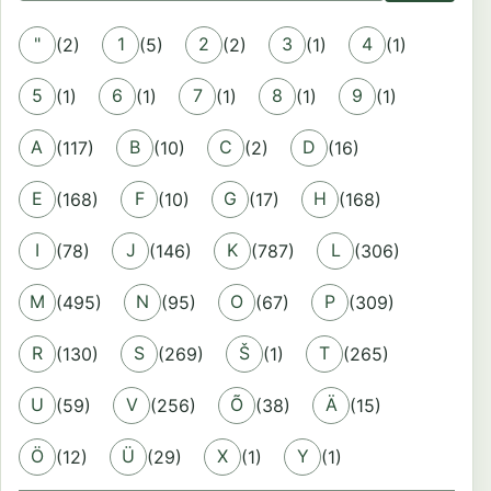
"
1
2
3
4
(2)
(5)
(2)
(1)
(1)
5
6
7
8
9
(1)
(1)
(1)
(1)
(1)
A
B
C
D
(117)
(10)
(2)
(16)
E
F
G
H
(168)
(10)
(17)
(168)
I
J
K
L
(78)
(146)
(787)
(306)
M
N
O
P
(495)
(95)
(67)
(309)
R
S
Š
T
(130)
(269)
(1)
(265)
U
V
Õ
Ä
(59)
(256)
(38)
(15)
Ö
Ü
X
Y
(12)
(29)
(1)
(1)