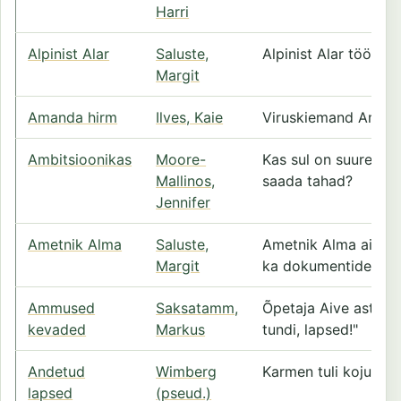
Harri
Alpinist Alar
Saluste,
Alpinist Alar tööta
Margit
Amanda hirm
Ilves, Kaie
Viruskiemand Amand
Ambitsioonikas
Moore-
Kas sul on suured un
Mallinos,
saada tahad?
Jennifer
Ametnik Alma
Saluste,
Ametnik Alma aitab i
Margit
ka dokumentide täit
Ammused
Saksatamm,
Õpetaja Aive astus k
kevaded
Markus
tundi, lapsed!"
Andetud
Wimberg
Karmen tuli koju ja h
lapsed
(pseud.)