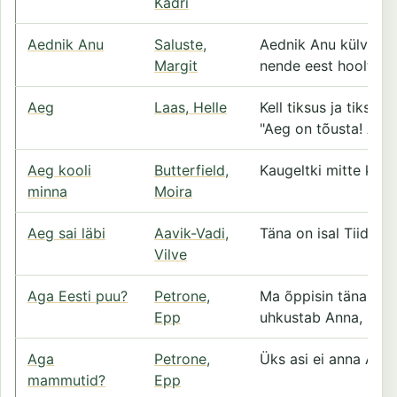
Kadri
Aednik Anu
Saluste,
Aednik Anu külvab s
Margit
nende eest hoolt.
Aeg
Laas, Helle
Kell tiksus ja tiksus
"Aeg on tõusta! Aeg 
Aeg kooli
Butterfield,
Kaugeltki mitte kõik
minna
Moira
Aeg sai läbi
Aavik-Vadi,
Täna on isal Tiidu ja
Vilve
Aga Eesti puu?
Petrone,
Ma õppisin täna lasteai
Epp
uhkustab Anna, kui t
Aga
Petrone,
Üks asi ei anna Anna
mammutid?
Epp