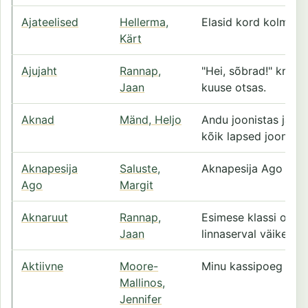
Ajateelised
Hellerma,
Elasid kord kolm sõp
Kärt
Ajujaht
Rannap,
"Hei, sõbrad!" kraa
Jaan
kuuse otsas.
Aknad
Mänd, Heljo
Andu joonistas ja Häl
kõik lapsed joonista
Aknapesija
Saluste,
Aknapesija Ago pese
Ago
Margit
Aknaruut
Rannap,
Esimese klassi okto
Jaan
linnaserval väikeses
Aktiivne
Moore-
Minu kassipoeg Muffi
Mallinos,
Jennifer