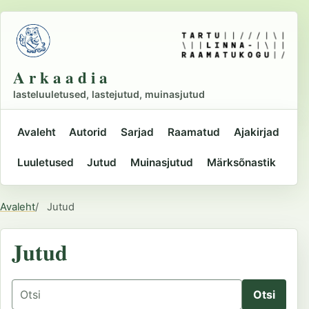
Liigu
põhisisu
juurde
A r k a a d i a
lasteluuletused, lastejutud, muinasjutud
Avaleht
Autorid
Sarjad
Raamatud
Ajakirjad
Peamine
Luuletused
Jutud
Muinasjutud
Märksõnastik
navigatsioon
Avaleht
Jutud
Asukoht
Jutud
Otsing