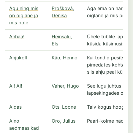
Agu ning mis
Prošková,
Aga ema on harjunud
on õiglane ja
Denisa
õiglane ja mis pole, 
mis pole
Ahhaa!
Heinsalu,
Ühele tublile lapsel
Els
küsida küsimusi: "Mi
Ahjukoll
Käo, Henno
Kui tondid pesitsesi
pimedates kohtades j
siis ahju peal kükita
Ai! AI!
Vaher, Hugo
See lugu juhtus aasta
lapsekingades oli.
Aidas
Ots, Loone
Talv kogus hoogu.
Aino
Oro, Julius
Paari-kolme nädalag
aedmaasikad