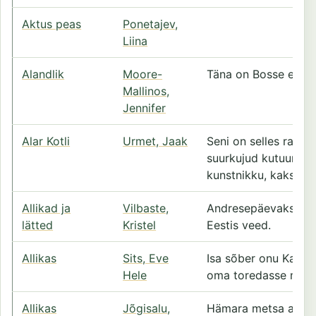
Aktus peas
Ponetajev,
Liina
Alandlik
Moore-
Täna on Bosse esime
Mallinos,
Jennifer
Alar Kotli
Urmet, Jaak
Seni on selles raama
suurkujud kutuurivalt
kunstnikku, kaks laul
Allikad ja
Vilbaste,
Andresepäevaks kül
lätted
Kristel
Eestis veed.
Allikas
Sits, Eve
Isa sõber onu Kalev 
Hele
oma toredasse mets
Allikas
Jõgisalu,
Hämara metsa all kü