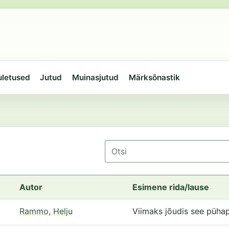
uletused
Jutud
Muinasjutud
Märksõnastik
Otsing
Autor
Esimene rida/lause
Rammo, Helju
Viimaks jõudis see pühap