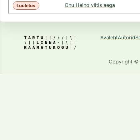
Onu Heino viitis aega
Luuletus
Avaleht
Autorid
S
Copyright ©