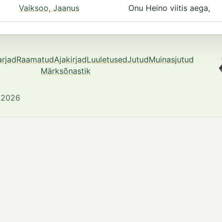
Vaiksoo, Jaanus
Onu Heino viitis aega,
arjad
Raamatud
Ajakirjad
Luuletused
Jutud
Muinasjutud
Märksõnastik
 2026