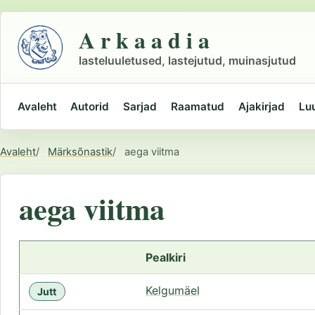
Liigu
põhisisu
A r k a a d i a
juurde
lasteluuletused, lastejutud, muinasjutud
Avaleht
Autorid
Sarjad
Raamatud
Ajakirjad
Lu
Peamine
navigatsioon
Avaleht
Märksõnastik
aega viitma
Asukoht
aega viitma
Pealkiri
Kelgumäel
Jutt