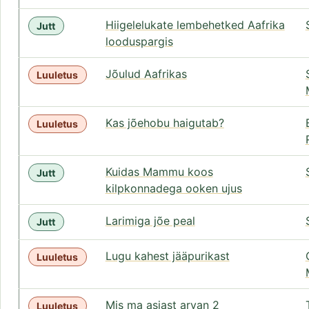
Hiigelelukate lembehetked Aafrika
Jutt
looduspargis
Jõulud Aafrikas
Luuletus
Kas jõehobu haigutab?
Luuletus
Kuidas Mammu koos
Jutt
kilpkonnadega ooken ujus
Larimiga jõe peal
Jutt
Lugu kahest jääpurikast
Luuletus
Mis ma asjast arvan 2
Luuletus