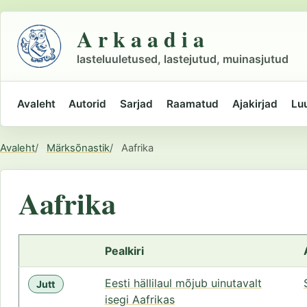
Liigu
põhisisu
A r k a a d i a
juurde
lasteluuletused, lastejutud, muinasjutud
Avaleht
Autorid
Sarjad
Raamatud
Ajakirjad
Lu
Peamine
navigatsioon
Avaleht
Märksõnastik
Aafrika
Asukoht
Aafrika
Pealkiri
Eesti hällilaul mõjub uinutavalt
Jutt
isegi Aafrikas