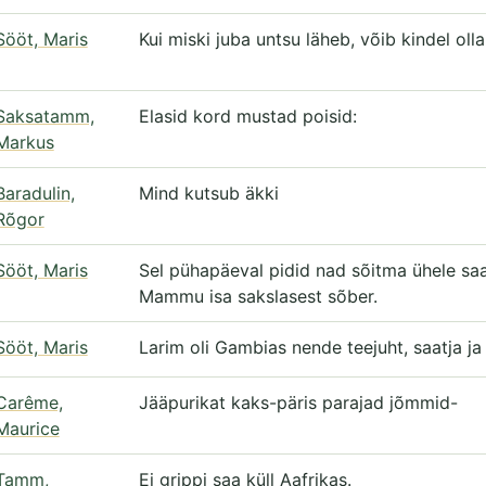
Sööt, Maris
Kui miski juba untsu läheb, võib kindel olla,
Saksatamm,
Elasid kord mustad poisid:
Markus
Baradulin,
Mind kutsub äkki
Rõgor
Sööt, Maris
Sel pühapäeval pidid nad sõitma ühele sa
Mammu isa sakslasest sõber.
Sööt, Maris
Larim oli Gambias nende teejuht, saatja ja
Carême,
Jääpurikat kaks-päris parajad jõmmid-
Maurice
Tamm,
Ei grippi saa küll Aafrikas.