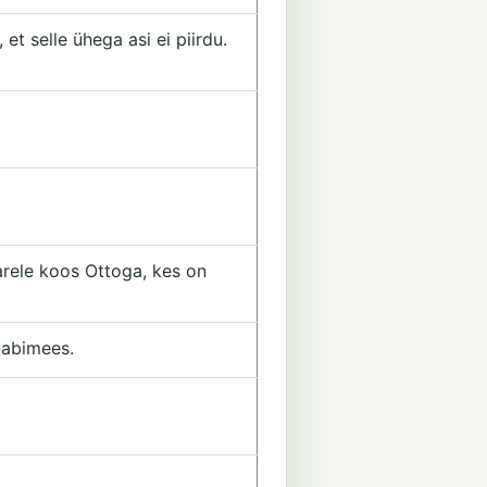
 et selle ühega asi ei piirdu.
arele koos Ottoga, kes on
 abimees.