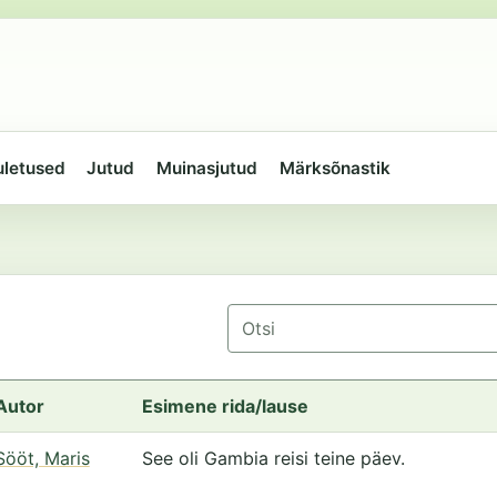
uletused
Jutud
Muinasjutud
Märksõnastik
Otsing
Autor
Esimene rida/lause
Sööt, Maris
See oli Gambia reisi teine päev.