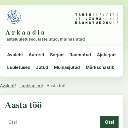
Liigu
põhisisu
juurde
A r k a a d i a
lasteluuletused, lastejutud, muinasjutud
Avaleht
Autorid
Sarjad
Raamatud
Ajakirjad
Peamine
Luuletused
Jutud
Muinasjutud
Märksõnastik
navigatsioon
Avaleht
Luuletused
Aasta töö
Asukoht
Aasta töö
Otsing