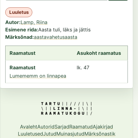
Luuletus
Autor
Lamp, Riina
Esimene rida
Aasta tuli, läks ja jättis
Märksõnad
aastavahetus
aasta
Raamatust
Asukoht raamatus
Raamatust
lk. 47
Lumememm on linnapea
Avaleht
Autorid
Sarjad
Raamatud
Ajakirjad
Luuletused
Jutud
Muinasjutud
Märksõnastik