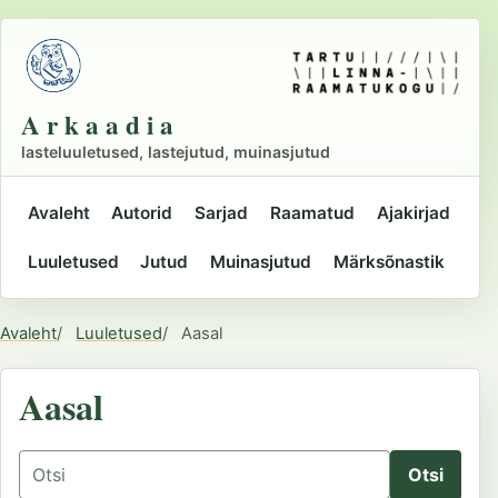
Liigu
põhisisu
juurde
A r k a a d i a
lasteluuletused, lastejutud, muinasjutud
Avaleht
Autorid
Sarjad
Raamatud
Ajakirjad
Peamine
Luuletused
Jutud
Muinasjutud
Märksõnastik
navigatsioon
Avaleht
Luuletused
Aasal
Asukoht
Aasal
Otsing