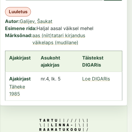
Luuletus
Autor
Galijev, Šaukat
Esimene rida
Haljal aasal väiksel mehel
Märksõnad
aas (niit)
tatari kirjandus
väikelaps (mudilane)
Ajakirjast
Asukoht
Täistekst
ajakirjas
DIGARis
Ajakirjast
nr.4, lk. 5
Loe DIGARis
Täheke
1985