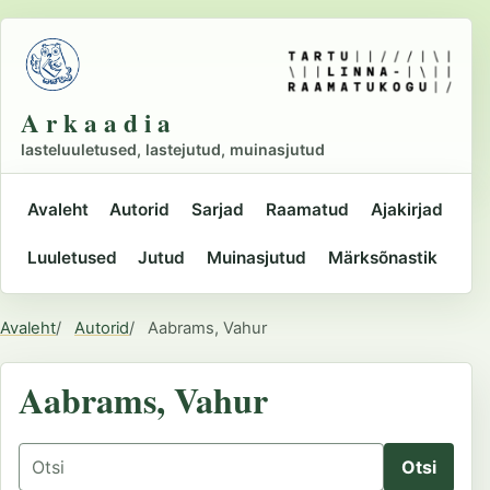
Liigu
põhisisu
juurde
A r k a a d i a
lasteluuletused, lastejutud, muinasjutud
Avaleht
Autorid
Sarjad
Raamatud
Ajakirjad
Peamine
Luuletused
Jutud
Muinasjutud
Märksõnastik
navigatsioon
Avaleht
Autorid
Aabrams, Vahur
Asukoht
Aabrams, Vahur
Otsing