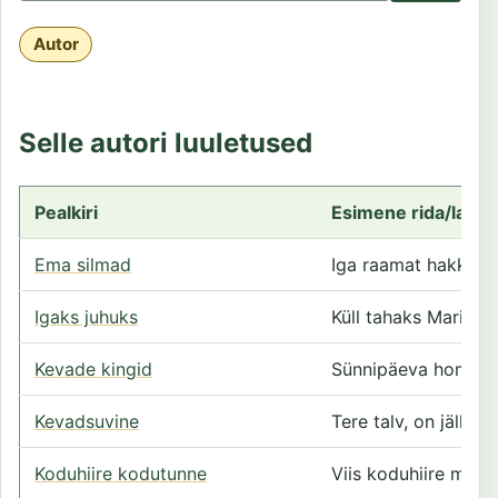
Autor
Selle autori luuletused
Pealkiri
Esimene rida/laus
Ema silmad
Iga raamat hakkab 
Igaks juhuks
Küll tahaks Mari olla
Kevade kingid
Sünnipäeva hommik
Kevadsuvine
Tere talv, on jälle k
Koduhiire kodutunne
Viis koduhiire metsa