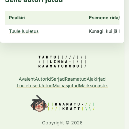
Pealkiri
Esimene rida/lau
Tuule luuletus
Kunagi, kui jälle tö
Avaleht
Autorid
Sarjad
Raamatud
Ajakirjad
Luuletused
Jutud
Muinasjutud
Märksõnastik
Copyright © 2026