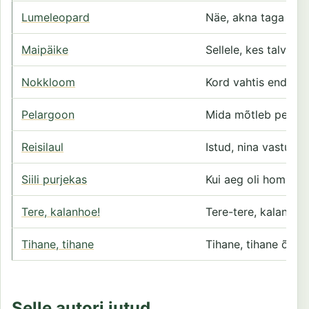
Lumeleopard
Näe, akna taga vihm
Maipäike
Sellele, kes talvel
Nokkloom
Kord vahtis endamis
Pelargoon
Mida mõtleb pelarg
Reisilaul
Istud, nina vastu to
Siili purjekas
Kui aeg oli hommik
Tere, kalanhoe!
Tere-tere, kalanhoe
Tihane, tihane
Tihane, tihane õuna
Selle autori jutud