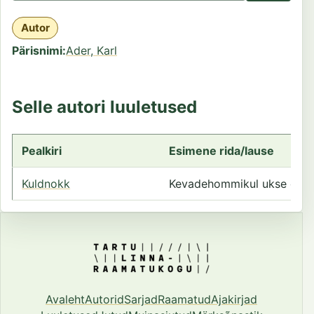
Autor
Pärisnimi
Ader, Karl
Selle autori luuletused
Pealkiri
Esimene rida/lause
Kuldnokk
Kevadehommikul ukse ees
Avaleht
Autorid
Sarjad
Raamatud
Ajakirjad