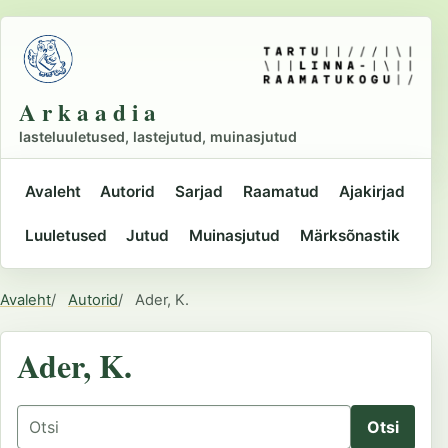
Liigu
põhisisu
juurde
A r k a a d i a
lasteluuletused, lastejutud, muinasjutud
Avaleht
Autorid
Sarjad
Raamatud
Ajakirjad
Peamine
Luuletused
Jutud
Muinasjutud
Märksõnastik
navigatsioon
Avaleht
Autorid
Ader, K.
Asukoht
Ader, K.
Otsing