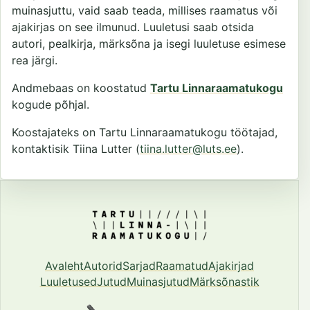
muinasjuttu, vaid saab teada, millises raamatus või
ajakirjas on see ilmunud. Luuletusi saab otsida
autori, pealkirja, märksõna ja isegi luuletuse esimese
rea järgi.
Andmebaas on koostatud
Tartu Linnaraamatukogu
kogude põhjal.
Koostajateks on Tartu Linnaraamatukogu töötajad,
kontaktisik Tiina Lutter (
tiina.lutter@luts.ee
).
Avaleht
Autorid
Sarjad
Raamatud
Ajakirjad
Luuletused
Jutud
Muinasjutud
Märksõnastik