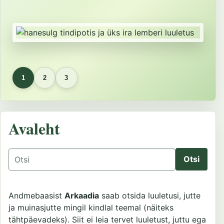
1
2
3
Avaleht
Otsing
Andmebaasist
Arkaadia
saab otsida luuletusi, jutte
ja muinasjutte mingil kindlal teemal (näiteks
tähtpäevadeks). Siit ei leia tervet luuletust, juttu ega