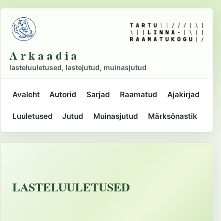
Liigu
põhisisu
juurde
A r k a a d i a
lasteluuletused, lastejutud, muinasjutud
Avaleht
Autorid
Sarjad
Raamatud
Ajakirjad
Peamine
Luuletused
Jutud
Muinasjutud
Märksõnastik
navigatsioon
LASTELUULETUSED