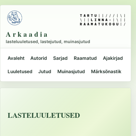
Liigu
põhisisu
juurde
A r k a a d i a
lasteluuletused, lastejutud, muinasjutud
Avaleht
Autorid
Sarjad
Raamatud
Ajakirjad
Peamine
Luuletused
Jutud
Muinasjutud
Märksõnastik
navigatsioon
LASTELUULETUSED