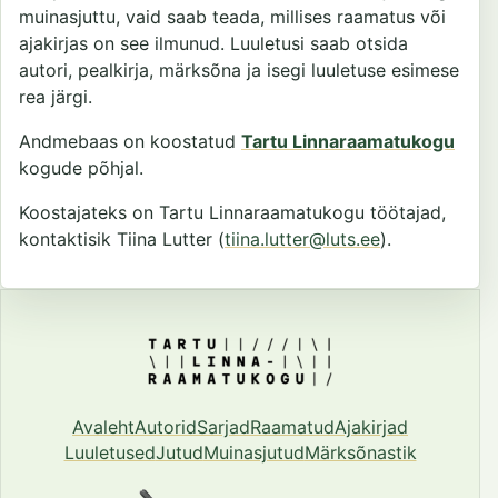
muinasjuttu, vaid saab teada, millises raamatus või
ajakirjas on see ilmunud. Luuletusi saab otsida
autori, pealkirja, märksõna ja isegi luuletuse esimese
rea järgi.
Andmebaas on koostatud
Tartu Linnaraamatukogu
kogude põhjal.
Koostajateks on Tartu Linnaraamatukogu töötajad,
kontaktisik Tiina Lutter (
tiina.lutter@luts.ee
).
Avaleht
Autorid
Sarjad
Raamatud
Ajakirjad
Luuletused
Jutud
Muinasjutud
Märksõnastik