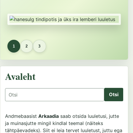
1
2
3
Avaleht
Otsing
Andmebaasist
Arkaadia
saab otsida luuletusi, jutte
ja muinasjutte mingil kindlal teemal (näiteks
tähtpäevadeks). Siit ei leia tervet luuletust, juttu ega