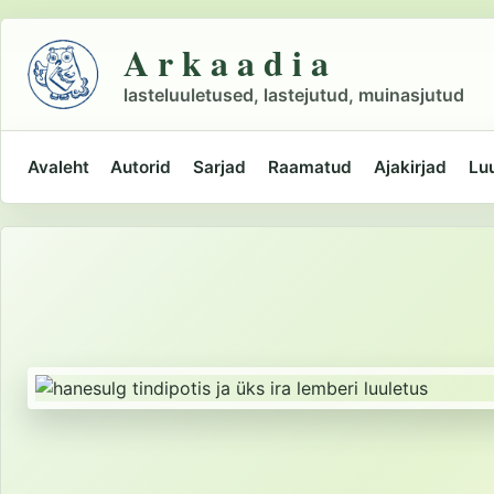
Liigu
põhisisu
A r k a a d i a
juurde
lasteluuletused, lastejutud, muinasjutud
Avaleht
Autorid
Sarjad
Raamatud
Ajakirjad
Lu
Peamine
navigatsioon