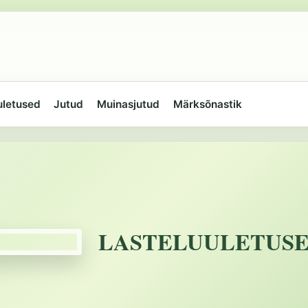
uletused
Jutud
Muinasjutud
Märksõnastik
LASTELUULETUS