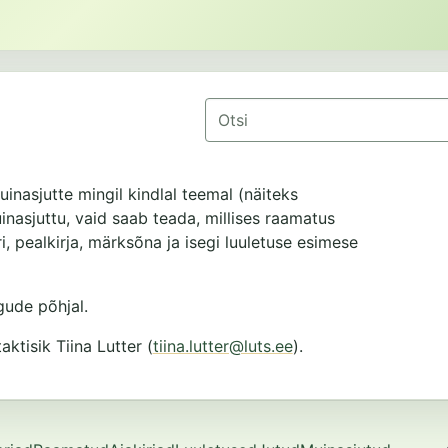
Otsing
uinasjutte mingil kindlal teemal (näiteks
muinasjuttu, vaid saab teada, millises raamatus
i, pealkirja, märksõna ja isegi luuletuse esimese
ude põhjal.
tisik Tiina Lutter (
tiina.lutter@luts.ee
).