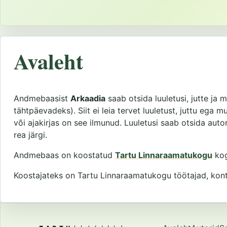
Avaleht
Andmebaasist
Arkaadia
saab otsida luuletusi, jutte ja m
tähtpäevadeks). Siit ei leia tervet luuletust, juttu ega 
või ajakirjas on see ilmunud. Luuletusi saab otsida autor
rea järgi.
Andmebaas on koostatud
Tartu Linnaraamatukogu
kog
Koostajateks on Tartu Linnaraamatukogu töötajad, kontak