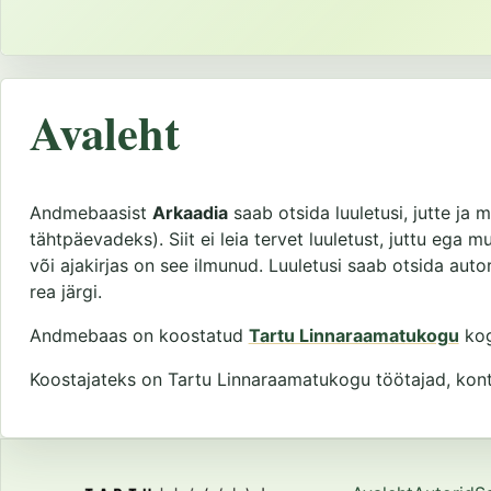
Avaleht
Andmebaasist
Arkaadia
saab otsida luuletusi, jutte ja m
tähtpäevadeks). Siit ei leia tervet luuletust, juttu ega 
või ajakirjas on see ilmunud. Luuletusi saab otsida autor
rea järgi.
Andmebaas on koostatud
Tartu Linnaraamatukogu
kog
Koostajateks on Tartu Linnaraamatukogu töötajad, kontak