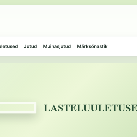
uletused
Jutud
Muinasjutud
Märksõnastik
LASTELUULETUS