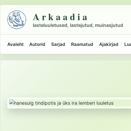
Liigu
põhisisu
A r k a a d i a
juurde
lasteluuletused, lastejutud, muinasjutud
Avaleht
Autorid
Sarjad
Raamatud
Ajakirjad
Lu
Peamine
navigatsioon