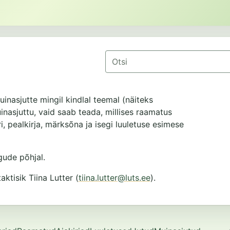
Otsing
uinasjutte mingil kindlal teemal (näiteks
muinasjuttu, vaid saab teada, millises raamatus
i, pealkirja, märksõna ja isegi luuletuse esimese
ude põhjal.
tisik Tiina Lutter (
tiina.lutter@luts.ee
).