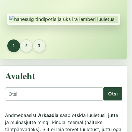
1
2
3
Avaleht
Otsing
Andmebaasist
Arkaadia
saab otsida luuletusi, jutte
ja muinasjutte mingil kindlal teemal (näiteks
tähtpäevadeks). Siit ei leia tervet luuletust, juttu ega