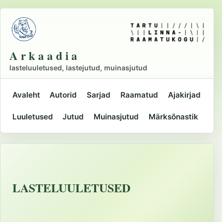
Liigu
põhisisu
juurde
A r k a a d i a
lasteluuletused, lastejutud, muinasjutud
Avaleht
Autorid
Sarjad
Raamatud
Ajakirjad
Peamine
Luuletused
Jutud
Muinasjutud
Märksõnastik
navigatsioon
LASTELUULETUSED