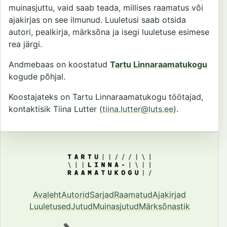
muinasjuttu, vaid saab teada, millises raamatus või
ajakirjas on see ilmunud. Luuletusi saab otsida
autori, pealkirja, märksõna ja isegi luuletuse esimese
rea järgi.
Andmebaas on koostatud
Tartu Linnaraamatukogu
kogude põhjal.
Koostajateks on Tartu Linnaraamatukogu töötajad,
kontaktisik Tiina Lutter (
tiina.lutter@luts.ee
).
Avaleht
Autorid
Sarjad
Raamatud
Ajakirjad
Luuletused
Jutud
Muinasjutud
Märksõnastik