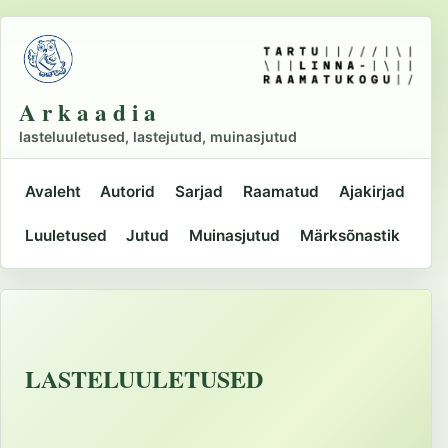
Liigu
põhisisu
juurde
A r k a a d i a
lasteluuletused, lastejutud, muinasjutud
Avaleht
Autorid
Sarjad
Raamatud
Ajakirjad
Peamine
Luuletused
Jutud
Muinasjutud
Märksõnastik
navigatsioon
LASTELUULETUSED