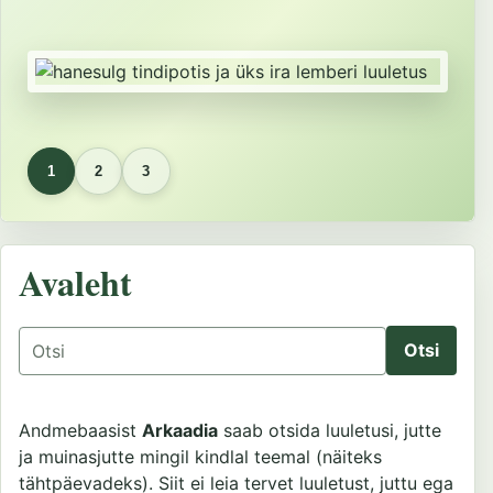
1
2
3
Avaleht
Otsing
Andmebaasist
Arkaadia
saab otsida luuletusi, jutte
ja muinasjutte mingil kindlal teemal (näiteks
tähtpäevadeks). Siit ei leia tervet luuletust, juttu ega