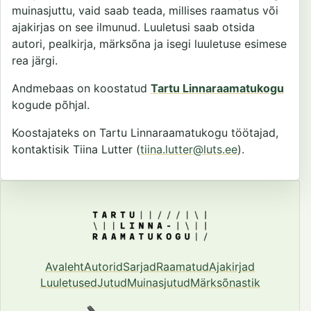
muinasjuttu, vaid saab teada, millises raamatus või
ajakirjas on see ilmunud. Luuletusi saab otsida
autori, pealkirja, märksõna ja isegi luuletuse esimese
rea järgi.
Andmebaas on koostatud
Tartu Linnaraamatukogu
kogude põhjal.
Koostajateks on Tartu Linnaraamatukogu töötajad,
kontaktisik Tiina Lutter (
tiina.lutter@luts.ee
).
Avaleht
Autorid
Sarjad
Raamatud
Ajakirjad
Luuletused
Jutud
Muinasjutud
Märksõnastik