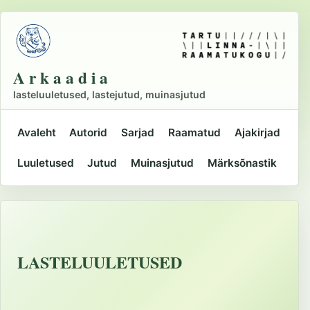
Liigu
põhisisu
juurde
A r k a a d i a
lasteluuletused, lastejutud, muinasjutud
Avaleht
Autorid
Sarjad
Raamatud
Ajakirjad
Peamine
Luuletused
Jutud
Muinasjutud
Märksõnastik
navigatsioon
LASTELUULETUSED