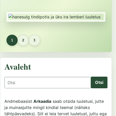
1
2
3
Avaleht
Otsing
Andmebaasist
Arkaadia
saab otsida luuletusi, jutte
ja muinasjutte mingil kindlal teemal (näiteks
tähtpäevadeks). Siit ei leia tervet luuletust, juttu ega