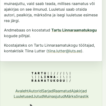
muinasjuttu, vaid saab teada, millises raamatus või
ajakirjas on see ilmunud. Luuletusi saab otsida
autori, pealkirja, märksõna ja isegi luuletuse esimese
rea järgi.
Andmebaas on koostatud
Tartu Linnaraamatukogu
kogude põhjal.
Koostajateks on Tartu Linnaraamatukogu töötajad,
kontaktisik Tiina Lutter (
tiina.lutter@luts.ee
).
Avaleht
Autorid
Sarjad
Raamatud
Ajakirjad
Luuletused
Jutud
Muinasjutud
Märksõnastik