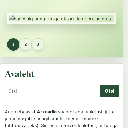
1
2
3
Avaleht
Otsing
Andmebaasist
Arkaadia
saab otsida luuletusi, jutte
ja muinasjutte mingil kindlal teemal (näiteks
tähtpäevadeks). Siit ei leia tervet luuletust, juttu ega