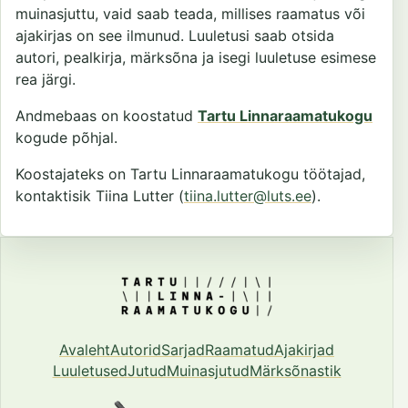
muinasjuttu, vaid saab teada, millises raamatus või
ajakirjas on see ilmunud. Luuletusi saab otsida
autori, pealkirja, märksõna ja isegi luuletuse esimese
rea järgi.
Andmebaas on koostatud
Tartu Linnaraamatukogu
kogude põhjal.
Koostajateks on Tartu Linnaraamatukogu töötajad,
kontaktisik Tiina Lutter (
tiina.lutter@luts.ee
).
Avaleht
Autorid
Sarjad
Raamatud
Ajakirjad
Luuletused
Jutud
Muinasjutud
Märksõnastik