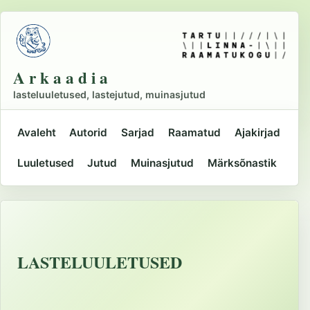
Liigu
põhisisu
juurde
A r k a a d i a
lasteluuletused, lastejutud, muinasjutud
Avaleht
Autorid
Sarjad
Raamatud
Ajakirjad
Peamine
Luuletused
Jutud
Muinasjutud
Märksõnastik
navigatsioon
LASTELUULETUSED