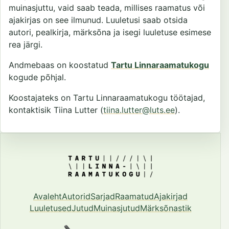
muinasjuttu, vaid saab teada, millises raamatus või
ajakirjas on see ilmunud. Luuletusi saab otsida
autori, pealkirja, märksõna ja isegi luuletuse esimese
rea järgi.
Andmebaas on koostatud
Tartu Linnaraamatukogu
kogude põhjal.
Koostajateks on Tartu Linnaraamatukogu töötajad,
kontaktisik Tiina Lutter (
tiina.lutter@luts.ee
).
Avaleht
Autorid
Sarjad
Raamatud
Ajakirjad
Luuletused
Jutud
Muinasjutud
Märksõnastik