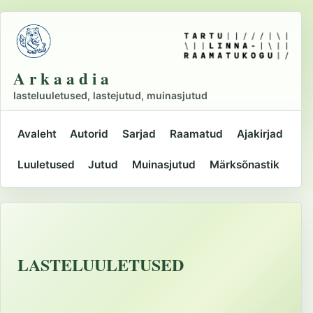
Liigu
põhisisu
juurde
A r k a a d i a
lasteluuletused, lastejutud, muinasjutud
Avaleht
Autorid
Sarjad
Raamatud
Ajakirjad
Peamine
Luuletused
Jutud
Muinasjutud
Märksõnastik
navigatsioon
LASTELUULETUSED