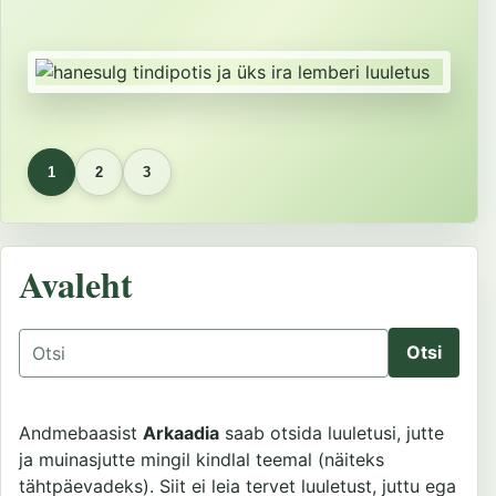
1
2
3
Avaleht
Otsing
Andmebaasist
Arkaadia
saab otsida luuletusi, jutte
ja muinasjutte mingil kindlal teemal (näiteks
tähtpäevadeks). Siit ei leia tervet luuletust, juttu ega