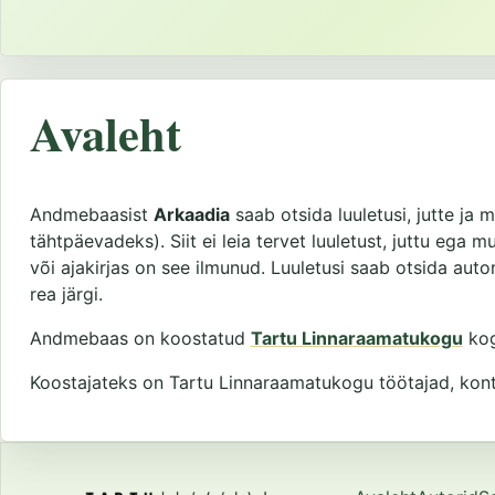
Avaleht
Andmebaasist
Arkaadia
saab otsida luuletusi, jutte ja m
tähtpäevadeks). Siit ei leia tervet luuletust, juttu ega 
või ajakirjas on see ilmunud. Luuletusi saab otsida autor
rea järgi.
Andmebaas on koostatud
Tartu Linnaraamatukogu
kog
Koostajateks on Tartu Linnaraamatukogu töötajad, kontak