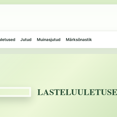
uletused
Jutud
Muinasjutud
Märksõnastik
LASTELUULETUS