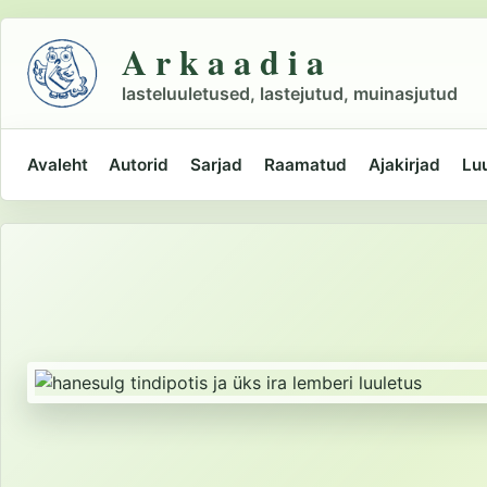
Liigu
põhisisu
A r k a a d i a
juurde
lasteluuletused, lastejutud, muinasjutud
Avaleht
Autorid
Sarjad
Raamatud
Ajakirjad
Lu
Peamine
navigatsioon