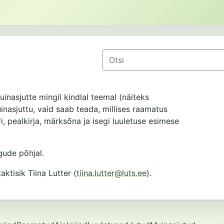
Otsing
uinasjutte mingil kindlal teemal (näiteks
muinasjuttu, vaid saab teada, millises raamatus
i, pealkirja, märksõna ja isegi luuletuse esimese
ude põhjal.
tisik Tiina Lutter (
tiina.lutter@luts.ee
).