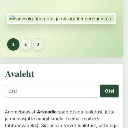
1
2
3
Avaleht
Otsing
Andmebaasist
Arkaadia
saab otsida luuletusi, jutte
ja muinasjutte mingil kindlal teemal (näiteks
tähtpäevadeks). Siit ei leia tervet luuletust, juttu ega