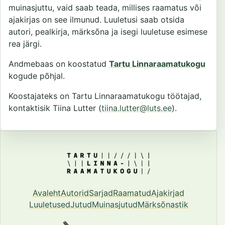
muinasjuttu, vaid saab teada, millises raamatus või
ajakirjas on see ilmunud. Luuletusi saab otsida
autori, pealkirja, märksõna ja isegi luuletuse esimese
rea järgi.
Andmebaas on koostatud
Tartu Linnaraamatukogu
kogude põhjal.
Koostajateks on Tartu Linnaraamatukogu töötajad,
kontaktisik Tiina Lutter (
tiina.lutter@luts.ee
).
Avaleht
Autorid
Sarjad
Raamatud
Ajakirjad
Luuletused
Jutud
Muinasjutud
Märksõnastik