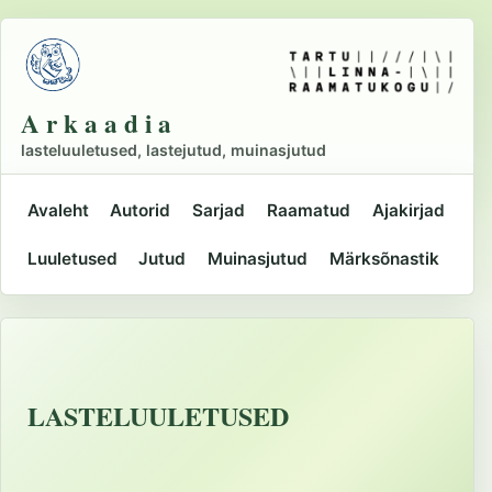
Liigu
põhisisu
juurde
A r k a a d i a
lasteluuletused, lastejutud, muinasjutud
Avaleht
Autorid
Sarjad
Raamatud
Ajakirjad
Peamine
Luuletused
Jutud
Muinasjutud
Märksõnastik
navigatsioon
LASTELUULETUSED