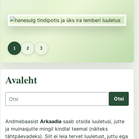
1
2
3
Avaleht
Otsing
Andmebaasist
Arkaadia
saab otsida luuletusi, jutte
ja muinasjutte mingil kindlal teemal (näiteks
tähtpäevadeks). Siit ei leia tervet luuletust, juttu ega