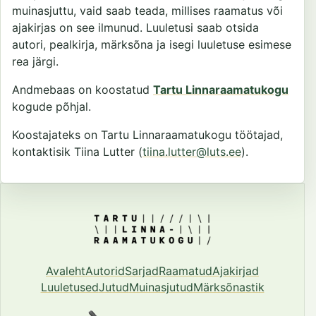
muinasjuttu, vaid saab teada, millises raamatus või
ajakirjas on see ilmunud. Luuletusi saab otsida
autori, pealkirja, märksõna ja isegi luuletuse esimese
rea järgi.
Andmebaas on koostatud
Tartu Linnaraamatukogu
kogude põhjal.
Koostajateks on Tartu Linnaraamatukogu töötajad,
kontaktisik Tiina Lutter (
tiina.lutter@luts.ee
).
Avaleht
Autorid
Sarjad
Raamatud
Ajakirjad
Luuletused
Jutud
Muinasjutud
Märksõnastik