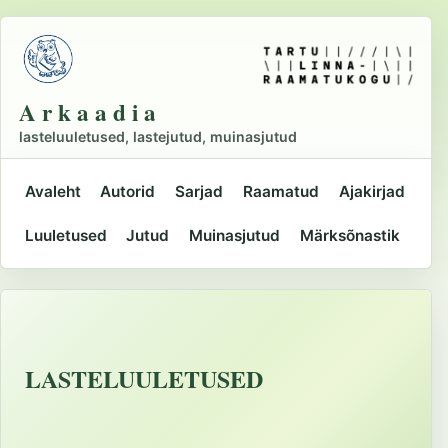
Liigu
põhisisu
juurde
A r k a a d i a
lasteluuletused, lastejutud, muinasjutud
Avaleht
Autorid
Sarjad
Raamatud
Ajakirjad
Peamine
Luuletused
Jutud
Muinasjutud
Märksõnastik
navigatsioon
LASTELUULETUSED