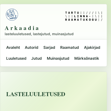
Liigu
põhisisu
juurde
A r k a a d i a
lasteluuletused, lastejutud, muinasjutud
Avaleht
Autorid
Sarjad
Raamatud
Ajakirjad
Peamine
Luuletused
Jutud
Muinasjutud
Märksõnastik
navigatsioon
LASTELUULETUSED