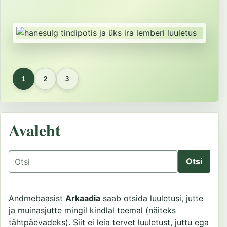
1
2
3
Avaleht
Otsing
Andmebaasist
Arkaadia
saab otsida luuletusi, jutte
ja muinasjutte mingil kindlal teemal (näiteks
tähtpäevadeks). Siit ei leia tervet luuletust, juttu ega