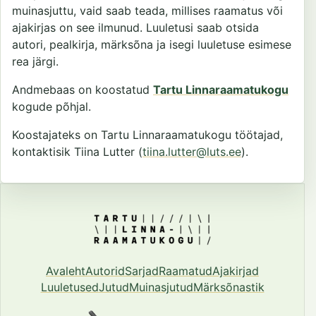
muinasjuttu, vaid saab teada, millises raamatus või
ajakirjas on see ilmunud. Luuletusi saab otsida
autori, pealkirja, märksõna ja isegi luuletuse esimese
rea järgi.
Andmebaas on koostatud
Tartu Linnaraamatukogu
kogude põhjal.
Koostajateks on Tartu Linnaraamatukogu töötajad,
kontaktisik Tiina Lutter (
tiina.lutter@luts.ee
).
Avaleht
Autorid
Sarjad
Raamatud
Ajakirjad
Luuletused
Jutud
Muinasjutud
Märksõnastik