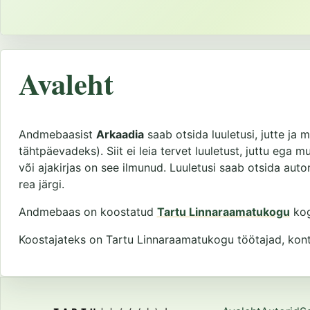
Avaleht
Andmebaasist
Arkaadia
saab otsida luuletusi, jutte ja m
tähtpäevadeks). Siit ei leia tervet luuletust, juttu ega 
või ajakirjas on see ilmunud. Luuletusi saab otsida autor
rea järgi.
Andmebaas on koostatud
Tartu Linnaraamatukogu
kog
Koostajateks on Tartu Linnaraamatukogu töötajad, kontak