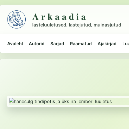
Liigu
põhisisu
A r k a a d i a
juurde
lasteluuletused, lastejutud, muinasjutud
Avaleht
Autorid
Sarjad
Raamatud
Ajakirjad
Lu
Peamine
navigatsioon