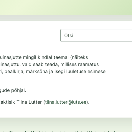
Otsing
uinasjutte mingil kindlal teemal (näiteks
muinasjuttu, vaid saab teada, millises raamatus
i, pealkirja, märksõna ja isegi luuletuse esimese
ude põhjal.
tisik Tiina Lutter (
tiina.lutter@luts.ee
).