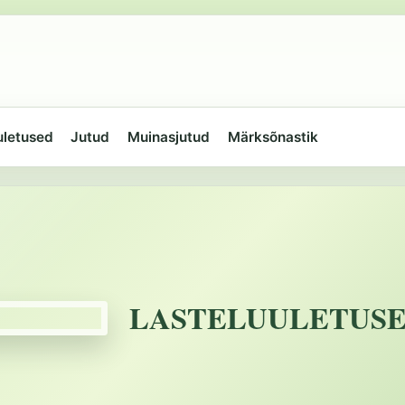
uletused
Jutud
Muinasjutud
Märksõnastik
LASTELUULETUS