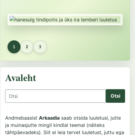
1
2
3
Avaleht
Otsing
Andmebaasist
Arkaadia
saab otsida luuletusi, jutte
ja muinasjutte mingil kindlal teemal (näiteks
tähtpäevadeks). Siit ei leia tervet luuletust, juttu ega