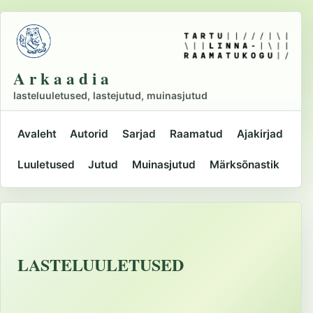
Liigu
põhisisu
juurde
A r k a a d i a
lasteluuletused, lastejutud, muinasjutud
Avaleht
Autorid
Sarjad
Raamatud
Ajakirjad
Peamine
Luuletused
Jutud
Muinasjutud
Märksõnastik
navigatsioon
LASTELUULETUSED