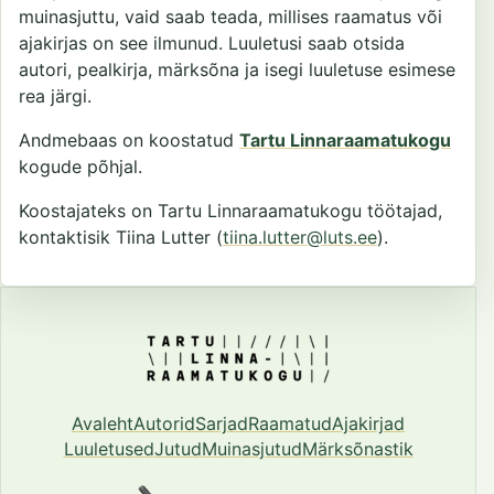
muinasjuttu, vaid saab teada, millises raamatus või
ajakirjas on see ilmunud. Luuletusi saab otsida
autori, pealkirja, märksõna ja isegi luuletuse esimese
rea järgi.
Andmebaas on koostatud
Tartu Linnaraamatukogu
kogude põhjal.
Koostajateks on Tartu Linnaraamatukogu töötajad,
kontaktisik Tiina Lutter (
tiina.lutter@luts.ee
).
Avaleht
Autorid
Sarjad
Raamatud
Ajakirjad
Luuletused
Jutud
Muinasjutud
Märksõnastik