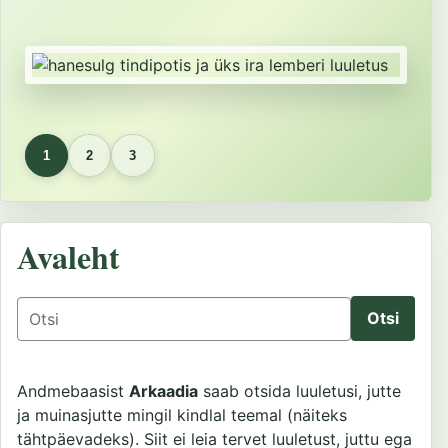
1
2
3
Avaleht
Otsing
Andmebaasist
Arkaadia
saab otsida luuletusi, jutte
ja muinasjutte mingil kindlal teemal (näiteks
tähtpäevadeks). Siit ei leia tervet luuletust, juttu ega