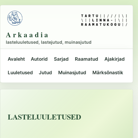
Liigu
põhisisu
juurde
A r k a a d i a
lasteluuletused, lastejutud, muinasjutud
Avaleht
Autorid
Sarjad
Raamatud
Ajakirjad
Peamine
Luuletused
Jutud
Muinasjutud
Märksõnastik
navigatsioon
LASTELUULETUSED