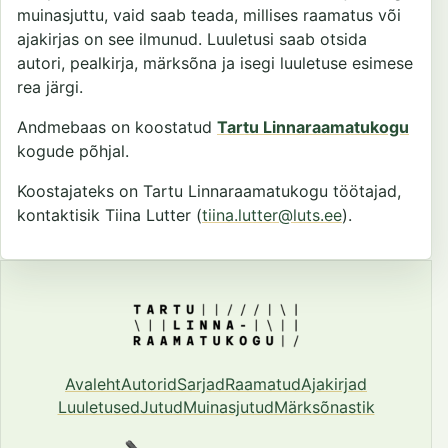
muinasjuttu, vaid saab teada, millises raamatus või
ajakirjas on see ilmunud. Luuletusi saab otsida
autori, pealkirja, märksõna ja isegi luuletuse esimese
rea järgi.
Andmebaas on koostatud
Tartu Linnaraamatukogu
kogude põhjal.
Koostajateks on Tartu Linnaraamatukogu töötajad,
kontaktisik Tiina Lutter (
tiina.lutter@luts.ee
).
Avaleht
Autorid
Sarjad
Raamatud
Ajakirjad
Luuletused
Jutud
Muinasjutud
Märksõnastik