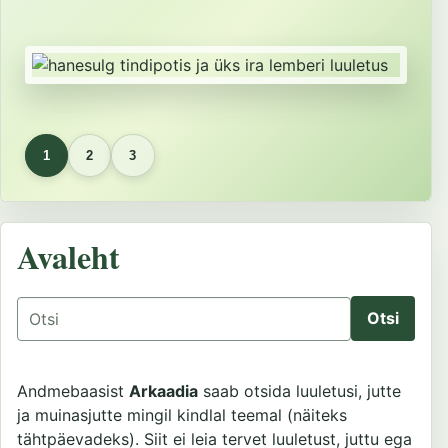
1
2
3
Avaleht
Otsing
Andmebaasist
Arkaadia
saab otsida luuletusi, jutte
ja muinasjutte mingil kindlal teemal (näiteks
tähtpäevadeks). Siit ei leia tervet luuletust, juttu ega