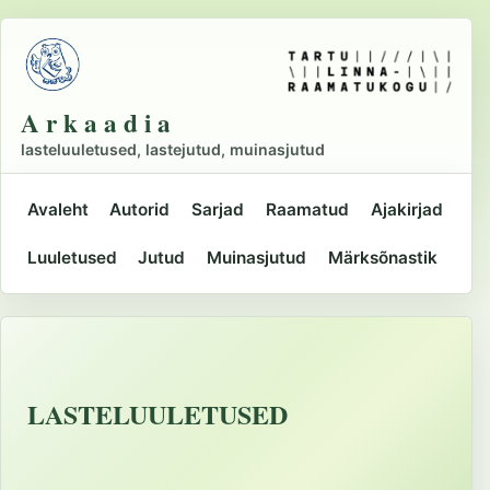
Liigu
põhisisu
juurde
A r k a a d i a
lasteluuletused, lastejutud, muinasjutud
Avaleht
Autorid
Sarjad
Raamatud
Ajakirjad
Peamine
Luuletused
Jutud
Muinasjutud
Märksõnastik
navigatsioon
LASTELUULETUSED