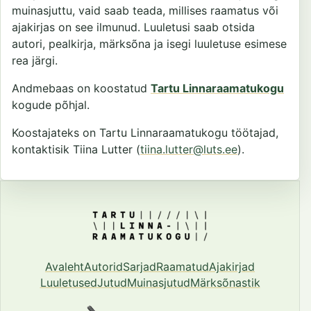
muinasjuttu, vaid saab teada, millises raamatus või
ajakirjas on see ilmunud. Luuletusi saab otsida
autori, pealkirja, märksõna ja isegi luuletuse esimese
rea järgi.
Andmebaas on koostatud
Tartu Linnaraamatukogu
kogude põhjal.
Koostajateks on Tartu Linnaraamatukogu töötajad,
kontaktisik Tiina Lutter (
tiina.lutter@luts.ee
).
Avaleht
Autorid
Sarjad
Raamatud
Ajakirjad
Luuletused
Jutud
Muinasjutud
Märksõnastik