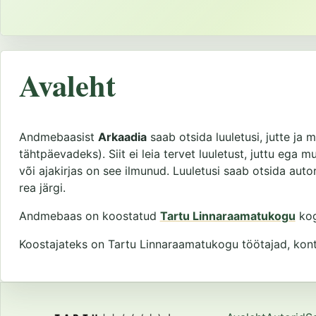
Avaleht
Andmebaasist
Arkaadia
saab otsida luuletusi, jutte ja m
tähtpäevadeks). Siit ei leia tervet luuletust, juttu ega 
või ajakirjas on see ilmunud. Luuletusi saab otsida autor
rea järgi.
Andmebaas on koostatud
Tartu Linnaraamatukogu
kog
Koostajateks on Tartu Linnaraamatukogu töötajad, kontak