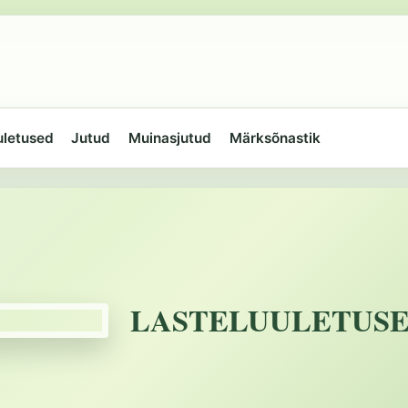
uletused
Jutud
Muinasjutud
Märksõnastik
LASTELUULETUS