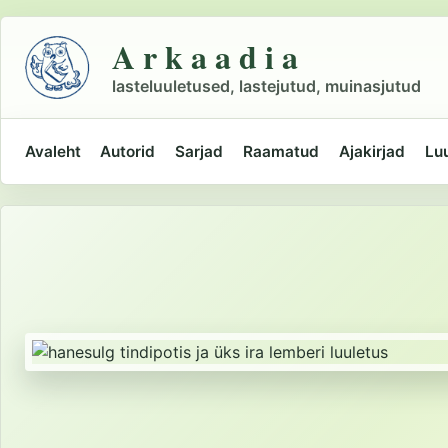
Liigu
põhisisu
A r k a a d i a
juurde
lasteluuletused, lastejutud, muinasjutud
Avaleht
Autorid
Sarjad
Raamatud
Ajakirjad
Lu
Peamine
navigatsioon