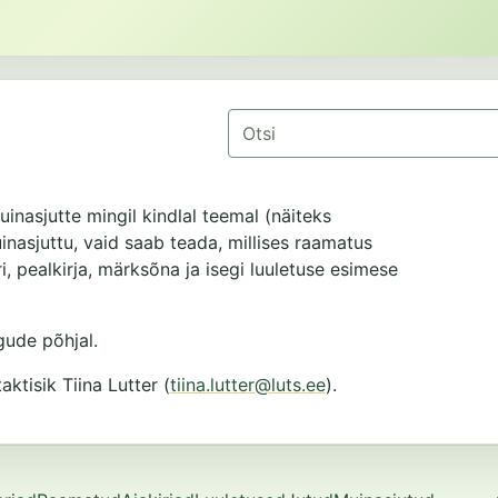
Otsing
uinasjutte mingil kindlal teemal (näiteks
muinasjuttu, vaid saab teada, millises raamatus
i, pealkirja, märksõna ja isegi luuletuse esimese
ude põhjal.
tisik Tiina Lutter (
tiina.lutter@luts.ee
).